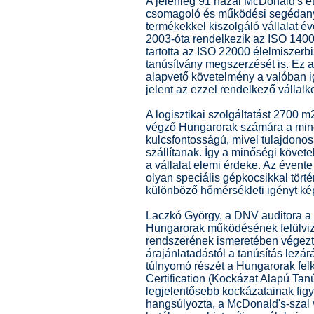
A jelenleg 91 hazai McDonald's ét
csomagoló és működési segédanya
termékekkel kiszolgáló vállalat é
2003-óta rendelkezik az ISO 1400
tartotta az ISO 22000 élelmiszerb
tanúsítvány megszerzését is. Ez 
alapvető követelmény a valóban i
jelent az ezzel rendelkező vállal
A logisztikai szolgáltatást 2700 m
végző Hungarorak számára a minő
kulcsfontosságú, mivel tulajdonos
szállítanak. Így a minőségi követe
a vállalat elemi érdeke. Az évent
olyan speciális gépkocsikkal tört
különböző hőmérsékleti igényt kép
Laczkó György, a DNV auditora a 
Hungarorak működésének felülviz
rendszerének ismeretében végeztük
árajánlatadástól a tanúsítás lezá
túlnyomó részét a Hungarorak felk
Certification (Kockázat Alapú Tanú
legjelentősebb kockázatainak figy
hangsúlyozta, a McDonald's-szal