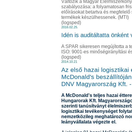
Változik a Magyar Élelmiszerkön
szabályozása: a folyamatosan fris
előírásokat betartva és megfelelő
termékek készülhessenek. (MTI)
(logsped)
2016.02.25.
Idén is auditáltatta önként
A SPAR sikeresen megújította a te
ISO: 9001-es minőségirányítási é
(logsped)
2014.10.21
Az első hazai logisztikai
McDonald's beszállítójá
DNV Magyarország Kft. -
A McDonald's teljes hazai étter
Hungarorak Kft. Magyarországo
szerinti tanúsítványt élelmisze
logisztikai tevékenységet folytat
nemzetközileg meghatározó nor
leányvállalata végezte el.