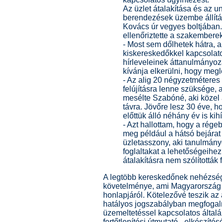
Az üzlet átalakítása és az 
berendezések üzembe állítá
Kovács úr vegyes boltjában.
ellenőriztette a szakemberek
- Most sem dőlhetek hátra, 
kiskereskedőkkel kapcsolato
hírleveleinek áttanulmányozá
kívánja elkerülni, hogy megl
- Az alig 20 négyzetméteres 
felújításra lenne szüksége, 
mesélte Szabóné, aki közel
távra. Jövőre lesz 30 éve, ho
előttük álló néhány év is kihí
- Azt hallottam, hogy a rége
meg például a hátsó bejárat 
üzletasszony, aki tanulmán
foglaltakat a lehetőségeihe
átalakításra nem szólították f
A legtöbb kereskedőnek nehézsé
követelménye, ami Magyarország e
honlapjáról. Kötelezővé teszik az 
hatályos jogszabályban megfogal
üzemeltetéssel kapcsolatos általá
fertőtlenítési útmutató - elkészíté