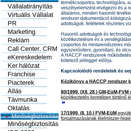
termékcsoportra, technológiára, a
Vállalatirányítás
veszélyelemzést elvégezni és a r
általános, minden hasonló tevék
Virtuális Vállalat
rendszer dokumentáció kidolgoz
PR
adottságok, feltételek részletes v
Marketing
Hasonló adottságok és technológi
Reklám
közétkeztetésre és a vendéglátásr
csoportos és mintarendszeres mó
Call Center, CRM
egyszerűsíteni, gyorsítani, és ol
A HACCP rendszerek működtetését
eKereskedelem
kötelező jelleggel előírja.
Ker.hálózat
Kapcsololódó rendeletek és se
Franchise
Piacterek
Kézikönyv a HACCP rendszer k
Állás
80/1999. (XII. 28.) GM-EüM-FVM
e
közétkeztetés keretében történő él
Távmunka
Oktatás
17/1999. (II. 10.) FVM-EüM
együtt
Minőségbiztosítás
forgalmazásának élelmiszer-higiéni
Minőségbiztosítás