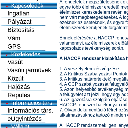
A rendeletek megszületésének ok
Kapcsolódók
egyre több élelmiszer eredetű me
Ingatlan
élelmiszer kereskedelem révén egy
nem várt megbetegedéseket. A fog
Pályázat
ezeknek az eseteknek, és egyre f
élelmiszerek kerüljenek forgalomb
Biztosítás
Vám
Ennek elérésére a HACCP rendsz
valamennyi, az élelmiszerek előál
GPS
kapcsolatos tevékenység során.
Közlekedés
A HACCP rendszer kialakítása h
Vasút
1. A veszélyelemzés végzése
Vasúti járművek
2. A Kritikus Szabályozási Pont
Közút
3. A kritikus határérték(ek) megáll
4. A CCP szabályozását felügyelő 
Hajózás
5. Azon helyesbítő tevékenység m
Repülés
a felügyelet azt jelzi, hogy egy a
6. Az igazolásra szolgáló eljárás
Információs társ.
HACCP-rendszer hatékonyan mű
Információs társ.
7. Olyan dokumentáció létrehozás
alkalmazásukhoz tartozó minden el
eÜgyintézés
A HACCP rendszernek igen lényeg
Vállalat