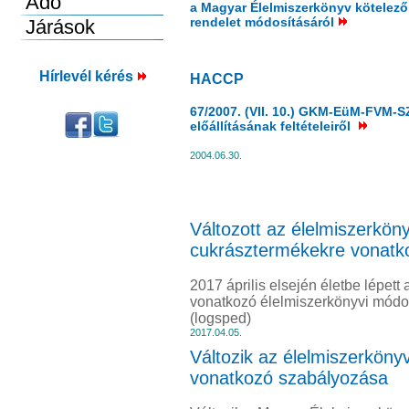
a Magyar Élelmiszerkönyv kötelező e
rendelet módosításáról
Hírlevél kérés
HACCP
67/2007. (VII. 10.) GKM-EüM-FVM-S
előállításának feltételeiről
2004.06.30.
Változott az élelmiszerkö
cukrásztermékekre vonatk
2017 április elsején életbe lépe
vonatkozó élelmiszerkönyvi módos
(logsped)
2017.04.05.
Változik az élelmiszerkön
vonatkozó szabályozása