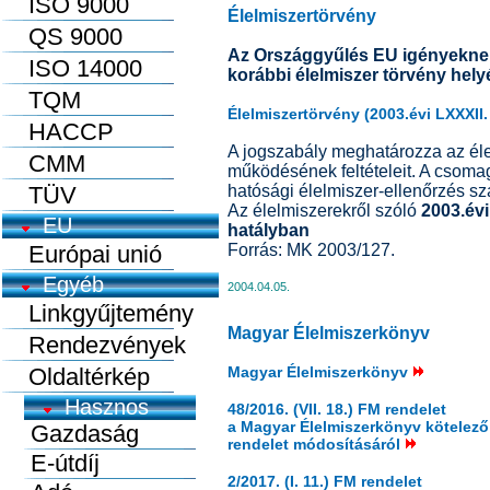
ISO 9000
Élelmiszertörvény
QS 9000
Az Országgyűlés EU igényeknek 
ISO 14000
korábbi élelmiszer törvény hely
TQM
Élelmiszertörvény (2003.évi LXXXI
HACCP
A jogszabály meghatározza az éle
CMM
működésének feltételeit. A csomag
TÜV
hatósági élelmiszer-ellenőrzés sz
Az élelmiszerekről szóló
2003.évi
EU
hatályban
Európai unió
Forrás: MK 2003/127.
Egyéb
2004.04.05.
Linkgyűjtemény
Magyar Élelmiszerkönyv
Rendezvények
Oldaltérkép
Magyar Élelmiszerkönyv
48/2016. (VII. 18.) FM rendelet
a Magyar Élelmiszerkönyv kötelező e
rendelet módosításáról
2/2017. (I. 11.) FM rendelet