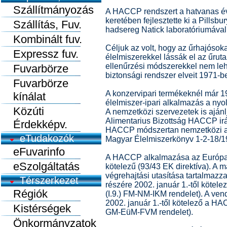
Szállítmányozás
A HACCP rendszert a hatvanas év
keretében fejlesztette ki a Pillsbu
Szállítás, Fuv.
hadsereg Natick laboratóriumával
Kombinált fuv.
Céljuk az volt, hogy az űrhajóso
Expressz fuv.
élelmiszerekkel lássák el az űru
ellenűrzési módszerekkel nem lehet
Fuvarbörze
biztonsági rendszer elveit 1971-b
Fuvarbörze
A konzervipari termékeknél már 19
kínálat
élelmiszer-ipari alkalmazás a nyo
Közúti
A nemzetközi szervezetek is ajá
Alimentarius Bizottság HACCP irán
Érdekképv.
HACCP módszertan nemzetközi al
eTudakozók
Magyar Élelmiszerkönyv 1-2-18/1
eFuvarinfo
A HACCP alkalmazása az Európai
eSzolgáltatás
kötelezű (93/43 EK direktíva). A 
végrehajtási utasítása tartalmazza
Térszerkezet
részére 2002. január 1.-től köte
Régiók
(I.9.) FM-NM-IKM rendelet). A ve
2002. január 1.-től kötelező a H
Kistérségek
GM-EüM-FVM rendelet).
Önkormányzatok