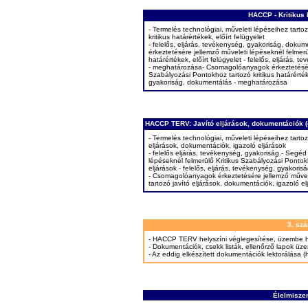
HACCP - Kritikus l
- Termelés technológiai, műveleti lépéseihez tar
kritikus határértékek, előírt felügyelet
- felelős, eljárás, tevékenység, gyakoriság, dok
érkeztetésére jellemző műveleti lépéseknél felmerü
határértékek, előírt felügyelet - felelős, eljárás,
- meghatározása- Csomagolóanyagok érkeztetésére 
Szabályozási Pontokhoz tartozó kritikus határértéke
gyakoriság, dokumentálás - meghatározása
HACCP TERV: Javító eljárások, dokumentációk (cs
- Termelés technológiai, műveleti lépéseihez tart
eljárások, dokumentációk, igazoló eljárások
- felelős eljárás, tevékenység, gyakoriság.- Segé
lépéseknél felmerülő Kritikus Szabályozási Pontok
eljárások - felelős, eljárás, tevékenység, gyakorisá
- Csomagolóanyagok érkeztetésére jellemző művele
tartozó javító eljárások, dokumentációk, igazoló el
3. sz
- HACCP TERV helyszíni véglegesítése, üzembe 
- Dokumentációk, csekk listák, ellenőrző lapok ü
- Az eddig elkészített dokumentációk lektorálása 
Élelmiszer