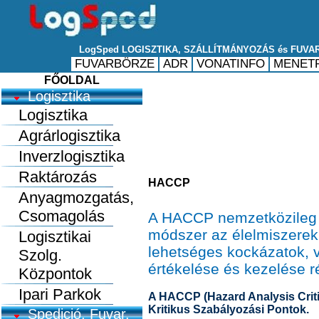
FŐOLDAL
Logisztika
Logisztika
Agrárlogisztika
Inverzlogisztika
Raktározás
HACCP
Anyagmozgatás,
Csomagolás
A HACCP nemzetközileg e
módszer az élelmiszere
Logisztikai
lehetséges kockázatok, 
Szolg.
értékelése és kezelése r
Központok
Ipari Parkok
A HACCP (Hazard Analysis Criti
Kritikus Szabályozási Pontok.
Spedició, Fuvar.