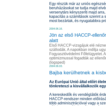
Egy részük már az uniós egészsé
beruházásokat se tudja majd elvé
versenytárs kényszeríti majd arra,
kapacitás a számítások szerint a
most bezártak, és nyugatabbra p
2004.06.16.
Jön az első HACCP-ellenőr
alatt
Első HACCP-vizsgájuk elé néznek 
szállodák. A napokban indítja ugy
Fogyasztóvédelmi Főfelügyelet. A
optimizmussal fogadták az ellenőr
(logsped)
2004.06.03.
Bajba kerülhetnek a kisb
Az Európai Unió által előírt él
tönkreteszi a kisvállalkozók egy
A kereskedők és vendéglátók érde
HACCP-rendszer minden előírásának
több adminisztrációval vagy a sz