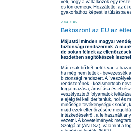
véli, hogy a vállalkozók egy rész
és tönkremegy. Hozzátette: az új
gyakorlathoz képest is túlzásba es
2004.05.05.
Beköszönt az EU az étt
Májustól minden magyar vendég
biztonsági rendszernek. A munk
de sokan félnek az ellenőrzésekt
kezdetben segítőkészek leszne
Már csak bő két hetük van a hazai
ha még nem tették - bevezessék a
biztonsági rendszert. A "veszélye
rendszerének - közismertebb nevé
forgalmazása, árusítása és elkés
veszélyeztető folyamatok feltárá
elejéig fel kell deríteniük, hol és
minősége tevékenységük során, ki 
majd ezek ellenőrzésére megoldást
intézkedésekről, a felhasznált any
vezetni. A követelmények megtart
Szolgálat (ÁNTSZ), valamint a f
ellenőrizni fogják. (NSZ)