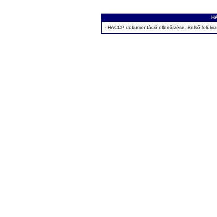
HA
- HACCP dokumentáció ellenőrzése. Belső felülvizs