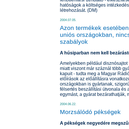
hatóságok a költséges intézkedé
létrehozását. (DM)
2004.07.05.
Azon termékek esetében
uniós országokban, ninc
szabályok
A húsiparban nem kell bezárást
Amelyekben például disznósajtot v
miatt viszont már száznál több gy
kapuit - tudta meg a Magyar Rádi
előírások az előállításra vonatk
országokban is gyártanak, szigorú 
félsertés beszállítási útvonala és 
egymást, a gyárat bezárathatják, m
2004.06.22.
Morzsálódó pékségek
A pékségek negyedére megszű