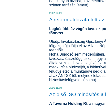
hatékonyan biztosítja az élelmis
szinten tartását. (emen)
2007.04.20.
A reform áldozata lett a
Legkésőbb év végén távozik pos
főorvos
Utódja kiválasztásáig Gusztonyi 
főigazgatója látja el az Állami Né
teendőit.
Noha Bujdosó sem megerősíteni, se
távozása összefügg azzal, hogy a
általa vezetett hivatal: a jövő évi k
megkurtítja büdzséjét, a földműve
felügyeletét, a munkaügyi pedig 
át az ÁNTSZ-től, melynek feladatai
biztosításfelügyelet. (ma.hu)
2006.11.30.
Az első ISO minősítés a
A Taverna Holding Rt. a magyar