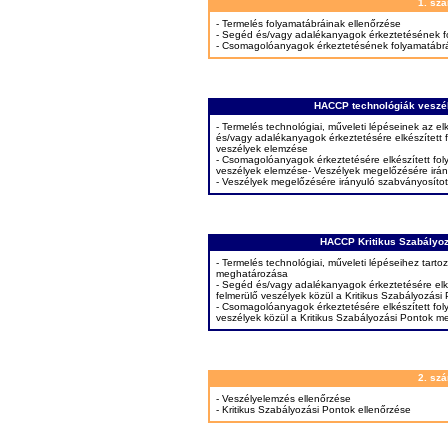
1. sz
- Termelés folyamatábráinak ellenőrzése
- Segéd és/vagy adalékanyagok érkeztetésének f
- Csomagolóanyagok érkeztetésének folyamatábrá
HACCP technológiák veszé
- Termelés technológiai, műveleti lépéseinek az el
és/vagy adalékanyagok érkeztetésére elkészített f
veszélyek elemzése
- Csomagolóanyagok érkeztetésére elkészített foly
veszélyek elemzése- Veszélyek megelőzésére irány
- Veszélyek megelőzésére irányuló szabványosítot
HACCP Kritikus Szabályo
- Termelés technológiai, műveleti lépéseihez tarto
meghatározása
- Segéd és/vagy adalékanyagok érkeztetésére elké
felmerülő veszélyek közül a Kritikus Szabályozás
- Csomagolóanyagok érkeztetésére elkészített foly
veszélyek közül a Kritikus Szabályozási Pontok 
2. sz
- Veszélyelemzés ellenőrzése
- Kritikus Szabályozási Pontok ellenőrzése