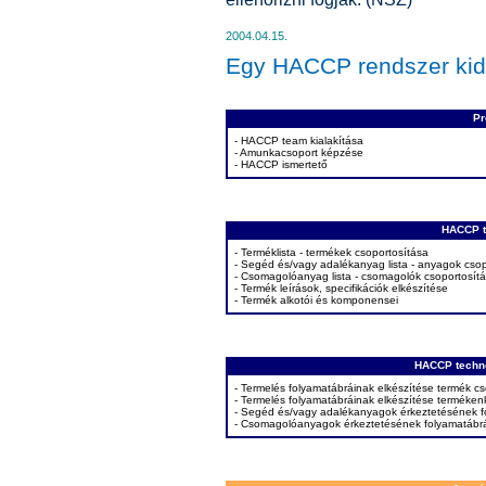
2004.04.15.
Egy HACCP rendszer kid
Pr
- HACCP team kialakítása
- Amunkacsoport képzése
- HACCP ismertető
HACCP t
- Terméklista - termékek csoportosítása
- Segéd és/vagy adalékanyag lista - anyagok csop
- Csomagolóanyag lista - csomagolók csoportosít
- Termék leírások, specifikációk elkészítése
- Termék alkotói és komponensei
HACCP techno
- Termelés folyamatábráinak elkészítése termék c
- Termelés folyamatábráinak elkészítése terméken
- Segéd és/vagy adalékanyagok érkeztetésének f
- Csomagolóanyagok érkeztetésének folyamatábr