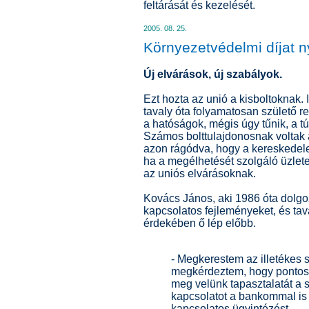
feltárását és kezelését.
2005. 08. 25.
Környezetvédelmi díjat n
Új elvárások, új szabályok.
Ezt hozta az unió a kisboltoknak. 
tavaly óta folyamatosan születő re
a hatóságok, mégis úgy tűnik, a tú
Számos bolttulajdonosnak voltak á
azon rágódva, hogy a kereskedele
ha a megélhetését szolgáló üzlete
az uniós elvárásoknak.
Kovács János, aki 1986 óta dolgoz
kapcsolatos fejleményeket, és tav
érdekében ő lép előbb.
- Megkerestem az illetékes 
megkérdeztem, hogy pontosan
meg velünk tapasztalatát a 
kapcsolatot a bankommal is é
kapcsolatos ügyintézést.