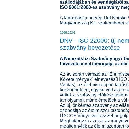
szállodájában és vendéglátóipa
ISO 9001:2000-es szabvány meg
A tanúsítást a norvég Det Norske 
Magyarország Kft. szakemberei v
2006.02.03.
DNV - ISO 22000: új nemz
szabvány bevezetése
A Nemzetközi Szabványügyi Test
bevezetésével támogatja az élel
Az év során várható az "Élelmiszer
Követelmények" elnevezésű ISO 
Veritas), az élelmiszeripari tanúsí
köszönhetően, egyike volt azon s
vettek a szabvány előkészítésében.
tanfolyamok már elérhetőek a váll
Az új, önkéntes szabvány az ellá
azonosítja az élelmiszer-biztonság
HACCP irányelveit összehangolja a
Meghatározza azokat az irányelve
megkönnyítik az élelmiszeripari 