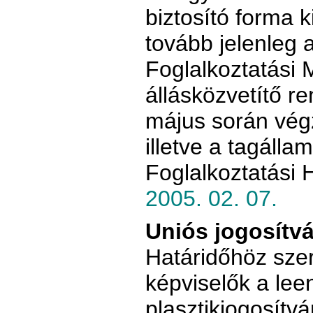
biztosító forma ki
tovább jelenleg
Foglalkoztatási M
állásközvetítő r
május során vég
illetve a tagálla
Foglalkoztatási 
2005. 02. 07.
Uniós jogosítv
Határidőhöz szer
képviselők a lee
plasztikjogosítv