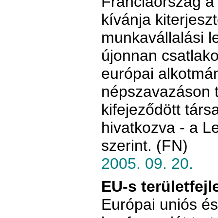
Franciaország a
kívánja kiterjesz
munkavállalási l
újonnan csatlako
európai alkotmá
népszavazáson t
kifejeződött társ
hivatkozva - a L
szerint. (FN)
2005. 09. 20.
EU-s területfej
Európai uniós és 