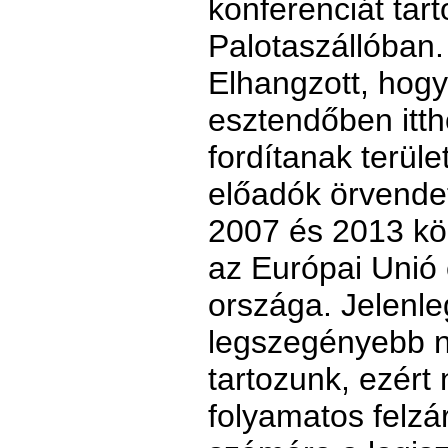
konferenciát tarto
Palotaszállóban.
Elhangzott, hog
esztendőben ittho
fordítanak terüle
előadók örvendet
2007 és 2013 kö
az Európai Unió
országa. Jelenle
legszegényebb 
tartozunk, ezért
folyamatos felz