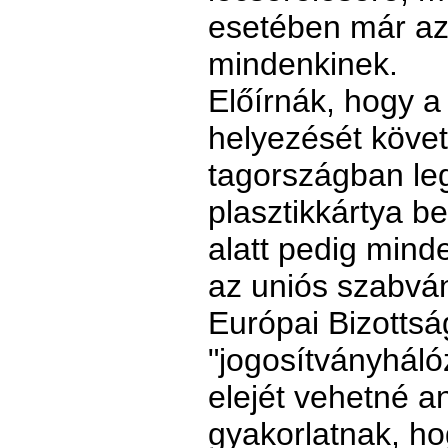
esetében már az 
mindenkinek.
Előírnák, hogy a
helyezését követ
tagországban le
plasztikkártya be
alatt pedig mind
az uniós szabván
Európai Bizottsá
"jogosítványháló
elejét vehetné a
gyakorlatnak, h