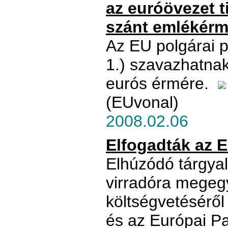
az euróövezet t
szánt emlékérm
Az EU polgárai p
1.) szavazhatnak
eurós érmére.
(EUvonal)
2008.02.06
Elfogadták az 
Elhúzódó tárgya
virradóra megegy
költségvetéséről
és az Európai P