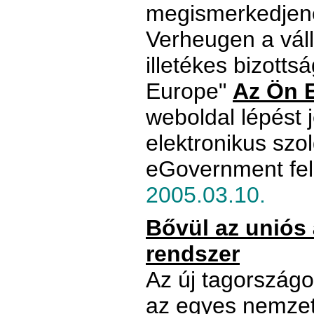
megismerkedjene
Verheugen a vál
illetékes bizottsá
Europe"
Az Ön 
weboldal lépést j
elektronikus szol
eGovernment fel
2005.03.10.
Bővül az uniós 
rendszer
Az új tagországok
az egyes nemzet