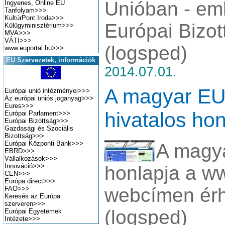
Unióban - eml
Ingyenes, Online EU
Tanfolyam
>>>
KultúrPont Iroda
>>>
Európai Bizot
Külügyminisztérium
>>>
MVA
>>>
VÁTI
>>>
(logsped)
www.euportal.hu
>>>
EU Szervezetek, információk
2014.07.01.
A magyar EU
Európai unió intézményei
>>>
Az európai uniós joganyag
>>>
Eures
>>>
hivatalos hon
Európai Parlament
>>>
Európai Bizottság
>>>
Gazdasági és Szociális
Bizottság
>>>
Európai Központi Bank
>>>
A magy
EBRD
>>>
Vállalkozások
>>>
Innováció
>>>
honlapja a w
CEN
>>>
Európa direct
>>>
webcímen érh
FAO
>>>
Keresés az Európa
szerveren
>>>
(logsped)
Európai Egyetemek
Intézete
>>>