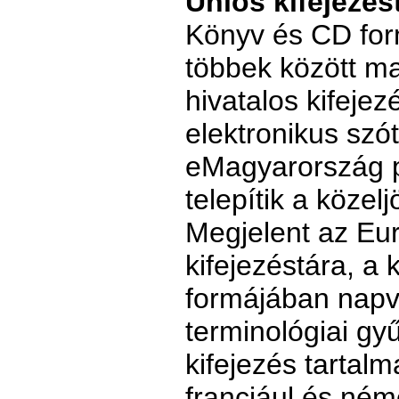
Uniós kifejezés
Könyv és CD for
többek között m
hivatalos kifejez
elektronikus szót
eMagyarország 
telepítik a közel
Megjelent az Eur
kifejezéstára, a 
formájában napvi
terminológiai gy
kifejezés tartal
franciául és néme