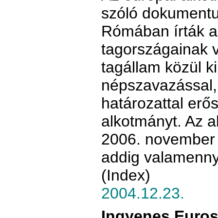
szóló dokumentu
Rómában írták a
tagországainak v
tagállam közül k
népszavazással,
határozattal erő
alkotmányt. Az 
2006. november 1
addig valamennyi
(Index)
2004.12.23.
Ingyenes Euros