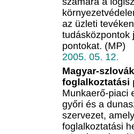
számára a logisz
környezetvédele
az üzleti tevéke
tudásközpontok j
pontokat. (MP)
2005. 05. 12.
Magyar-szlovák
foglalkoztatási
Munkaerő-piaci 
győri és a duna
szervezet, amely 
foglalkoztatási h