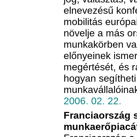
elnevezésű konf
mobilitás európa
növelje a más o
munkakörben val
előnyeinek ismer
megértését, és rá
hogyan segítheti
munkavállalóinak
2006. 02. 22.
Franciaország 
munkaerőpiacá