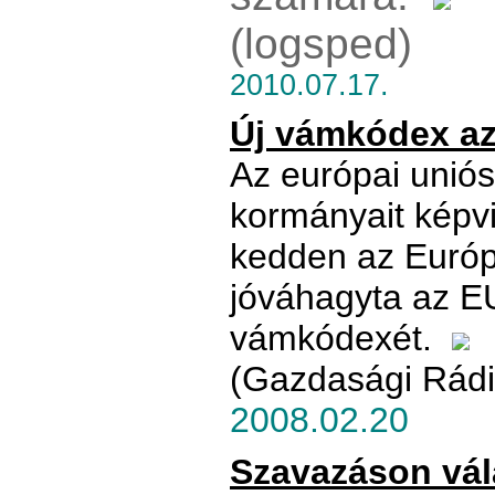
(logsped)
2010.07.17.
Új vámkódex a
Az európai unió
kormányait képvi
kedden az Európ
jóváhagyta az EU
vámkódexét.
(Gazdasági Rádi
2008.02.20
Szavazáson vála