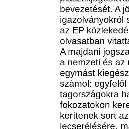
bevezetését. A j
igazolványokról 
az EP közlekedés
olvasatban vitat
A majdani jogsza
a nemzeti és az
egymást kiegész
számol: egyfelől 
tagországokra h
fokozatokon kere
kerítenek sort a
lecserélésére, má