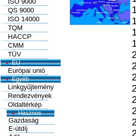
ISO 9000
QS 9000
ISO 14000
TQM
HACCP
CMM
TÜV
EU
Európai unió
Egyéb
Linkgyűjtemény
Rendezvények
Oldaltérkép