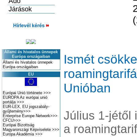
(
Hírlevél kérés
Állami és hivatalos ünnepek
Ismét csökk
Európa országaiban
Állami és hivatalos ünnepek
Európa országaiban
roamingtarif
EU
Unióban
Európai Unió története
>>>
EUROPA Az európai unió
portálja
>>>
EUR-LEX, EU jogszabály-
gyűjtemény
>>>
Július 1-jétő
Enterprise Europe Network
>>>
CFCU
>>>
a roamingtari
Európai Bizottság
Magyarországi Képviselete
>>>
Európa Akadémia
>>>