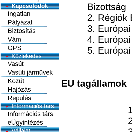
Bizottság
Kapcsolódók
Ingatlan
2. Régiók 
Pályázat
3. Európ
Biztosítás
4. Európa
Vám
GPS
5. Európai
Közlekedés
Vasút
Vasúti járművek
Közút
EU tagállamok
Hajózás
Repülés
Információs társ.
Információs társ.
eÜgyintézés
Vállalat