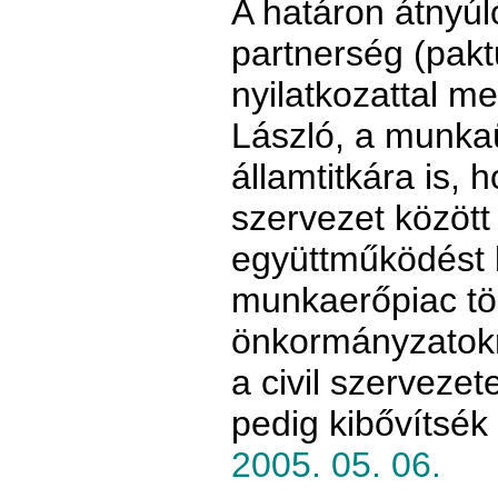
A határon átnyúló
partnerség (pakt
nyilatkozattal m
László, a munkaüg
államtitkára is,
szervezet között 
együttműködést k
munkaerőpiac töb
önkormányzatokr
a civil szerveze
pedig kibővítsék
2005. 05. 06.