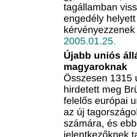
tagállamban vis
engedély helyet
kérvényezzenek ú
2005.01.25.
Újabb uniós áll
magyaroknak
Összesen 1315 új
hirdetett meg Br
felelős európai 
az új tagországo
számára, és ebb
jelentkezőknek ta