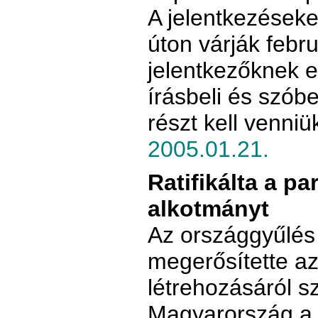
A jelentkezéseke
úton várják febru
jelentkezőknek 
írásbeli és szóbel
részt kell venniü
2005.01.21.
Ratifikálta a p
alkotmányt
Az országgyűlés 
megerősítette a
létrehozásáról s
Magyarország a 