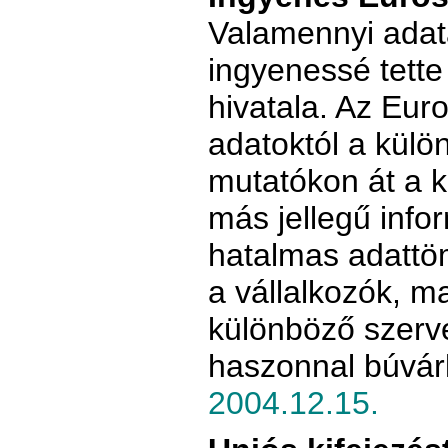
Valamennyi adat
ingyenessé tette 
hivatala. Az Eur
adatoktól a külö
mutatókon át a 
más jellegű info
hatalmas adattö
a vállalkozók, 
különböző szerv
haszonnal búvár
2004.12.15.