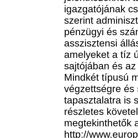
igazgatójának c
szerint adminisz
pénzügyi és szám
asszisztensi állá
amelyeket a tíz 
sajtójában és az 
Mindkét típusú 
végzettségre és
tapasztalatra is
részletes követ
megtekinthetők 
http://www.europ