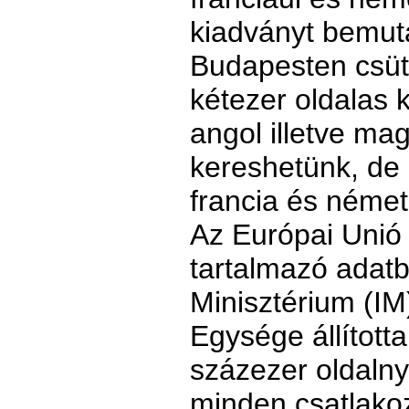
kiadványt bemuta
Budapesten csüt
kétezer oldalas 
angol illetve ma
kereshetünk, de 
francia és német
Az Európai Unió h
tartalmazó adatb
Minisztérium (IM
Egysége állított
százezer oldalny
minden csatlako