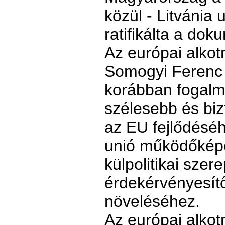
közül - Litvánia
ratifikálta a do
Az európai alko
Somogyi Ferenc 
korábban fogalma
szélesebb és bi
az EU fejlődéséhe
unió működőképe
külpolitikai szer
érdekérvényesí
növeléséhez.
Az európai alkot