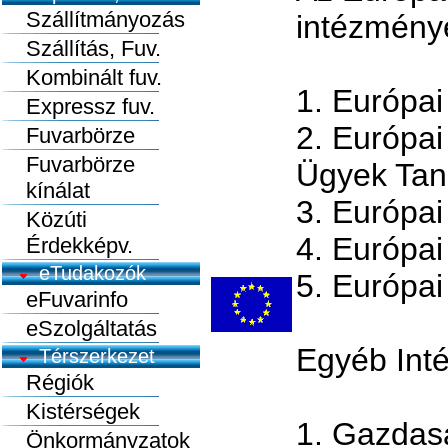
Szállítmányozás
intézmény
Szállítás, Fuv.
Kombinált fuv.
1. Európai
Expressz fuv.
2. Európai
Fuvarbörze
Fuvarbörze
Ügyek Tan
kínálat
3. Európai
Közúti
4. Európai
Érdekképv.
eTudakozók
5. Európa
eFuvarinfo
eSzolgáltatás
Egyéb Int
Térszerkezet
Régiók
Kistérségek
1. Gazdasá
Önkormányzatok