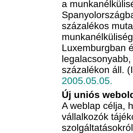
a munkanélkülisé
Spanyolországba
százalékos mutató
munkanélküliség
Luxemburgban és
legalacsonyabb, 
százalékon áll. (
2005.05.05.
Új uniós webold
A weblap célja,
vállalkozók tájé
szolgáltatásokról