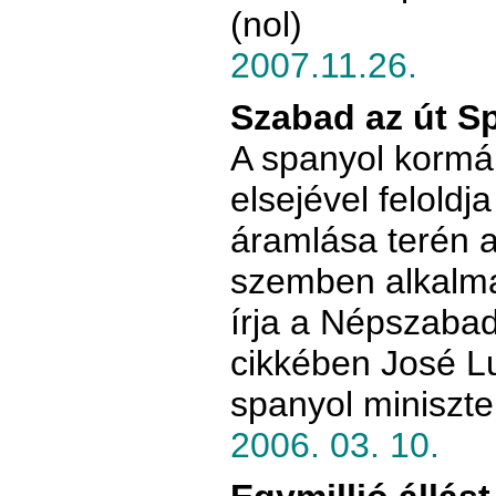
(nol)
2007.11.26.
Szabad az út S
A spanyol kormá
elsejével felold
áramlása terén a
szemben alkalma
írja a Népszaba
cikkében José L
spanyol miniszte
2006. 03. 10.