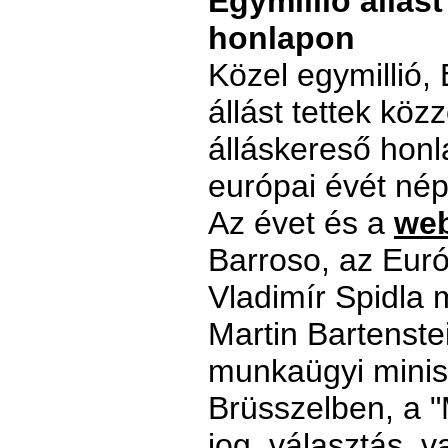
Egymillió állás
honlapon
Közel egymillió,
állást tettek köz
álláskereső honl
európai évét nép
Az évet és a
web
Barroso, az Euró
Vladimír Spidla 
Martin Bartenste
munkaügyi minisz
Brüsszelben, a "
jog, választás, 