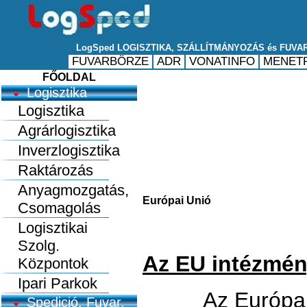
FŐOLDAL
Logisztika
Logisztika
Agrárlogisztika
Inverzlogisztika
Raktározás
Anyagmozgatás,
Európai Unió
Csomagolás
Logisztikai
Szolg.
Az EU intézmén
Központok
Ipari Parkok
Az Európai
Spedició, Fuvar.